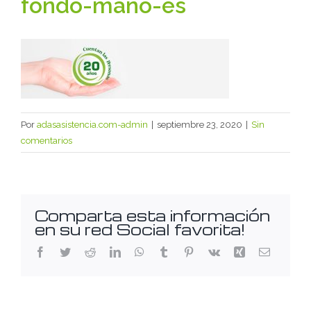
fondo-mano-es
Por
adasasistencia.com-admin
|
septiembre 23, 2020
|
Sin
comentarios
Comparta esta información
en su red Social favorita!
Facebook
Twitter
Reddit
LinkedIn
WhatsApp
Tumblr
Pinterest
Vk
Xing
Correo
electróni