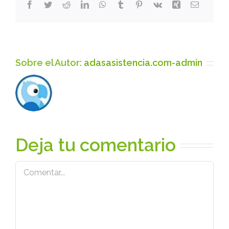
Facebook
Twitter
Reddit
LinkedIn
WhatsApp
Tumblr
Pinterest
Vk
Xing
Correo
electróni
Sobre el Autor:
adasasistencia.com-admin
Deja tu comentario
Comentar