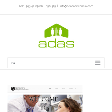
Saltar
Telf.: 943 42 69 66 - 650 315
|
info@adasasistencia.com
al
contenido
Ir a...