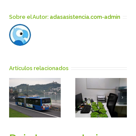
Sobre el Autor:
adasasistencia.com-admin
Artículos relacionados
Fidel
El
Delgado
contagio
a
«Morir no
de la
es lo que
solidaridad
parece»