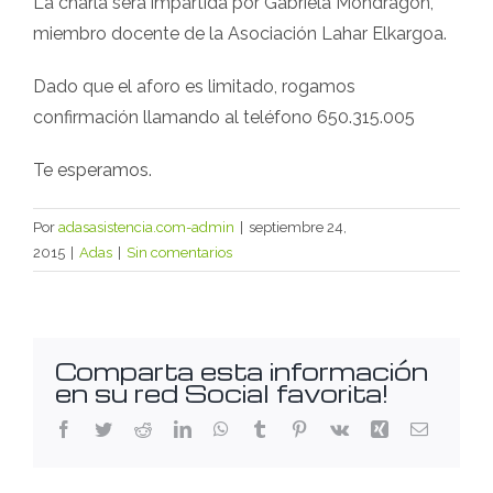
La charla será impartida por Gabriela Mondragón,
miembro docente de la Asociación Lahar Elkargoa.
Dado que el aforo es limitado, rogamos
confirmación llamando al teléfono 650.315.005
Te esperamos.
Por
adasasistencia.com-admin
|
septiembre 24,
2015
|
Adas
|
Sin comentarios
Comparta esta información
en su red Social favorita!
Facebook
Twitter
Reddit
LinkedIn
WhatsApp
Tumblr
Pinterest
Vk
Xing
Correo
electróni