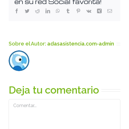
en su red Social favorita!
Facebook
Twitter
Reddit
LinkedIn
WhatsApp
Tumblr
Pinterest
Vk
Xing
Correo
electróni
Sobre el Autor:
adasasistencia.com-admin
Deja tu comentario
Comentar