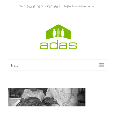
Saltar
Telf.: 943 42 69 66 - 650 315
|
info@adasasistencia.com
al
contenido
Ir a...